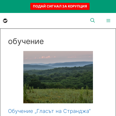
ПОДАЙ СИГНАЛ ЗА КОРУПЦИЯ
Към
съдържанието
Menu
обучение
Обучение „Гласът на Странджа“