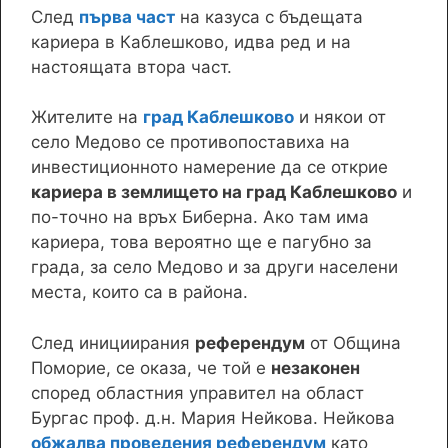
След
първа част
на казуса с бъдещата
кариера в Каблешково, идва ред и на
настоящата втора част.
Жителите на
град Каблешково
и някои от
село Медово се противопоставиха на
инвестиционното намерение да се открие
кариера в землището на град Каблешково
и
по-точно на връх Биберна. Ако там има
кариера, това вероятно ще е пагубно за
града, за село Медово и за други населени
места, които са в района.
След инициирания
референдум
от Община
Поморие, се оказа, че той е
незаконен
според областния управител на област
Бургас проф. д.н. Мария Нейкова. Нейкова
обжалва проведения референдум
като