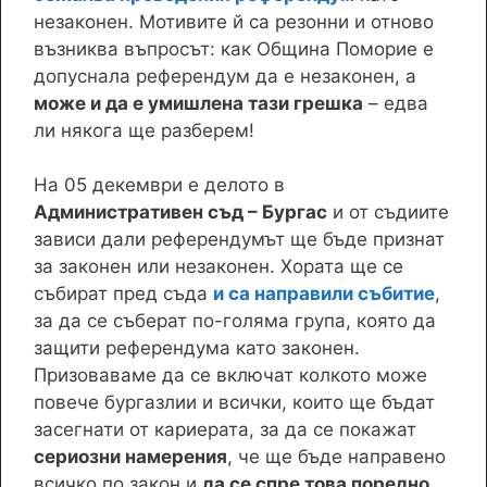
незаконен. Мотивите й са резонни и отново
възниква въпросът: как Община Поморие е
допуснала референдум да е незаконен, а
може и да е умишлена тази грешка
– едва
ли някога ще разберем!
На 05 декември е делото в
Административен съд – Бургас
и от съдиите
зависи дали референдумът ще бъде признат
за законен или незаконен. Хората ще се
събират пред съда
и са направили събитие
,
за да се съберат по-голяма група, която да
защити референдума като законен.
Призоваваме да се включат колкото може
повече бургазлии и всички, които ще бъдат
засегнати от кариерата, за да се покажат
сериозни намерения
, че ще бъде направено
всичко по закон и
да се спре това поредно