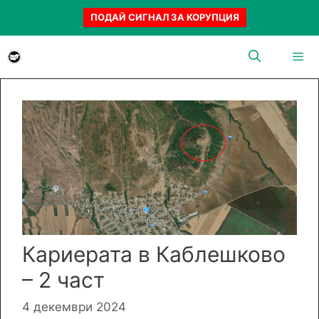
ПОДАЙ СИГНАЛ ЗА КОРУПЦИЯ
Към
съдържанието
Menu
Кариерата в Каблешково
– 2 част
4 декември 2024