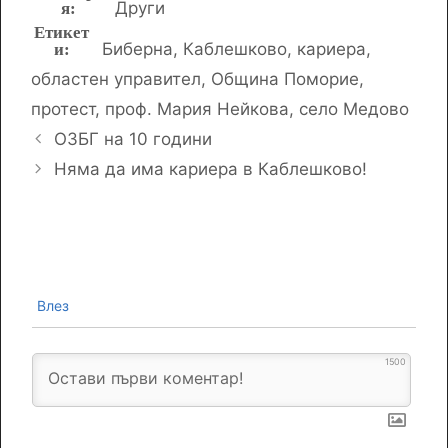
Други
Етикети
Биберна
,
Каблешково
,
кариера
,
областен управител
,
Община Поморие
,
протест
,
проф. Мария Нейкова
,
село Медово
ОЗБГ на 10 години
Няма да има кариера в Каблешково!
Влез
1500