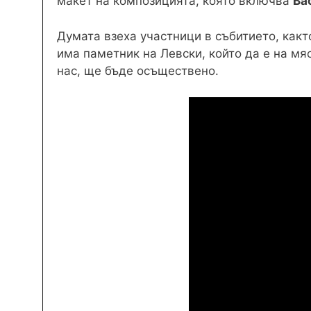
макет на композицията, която включва
Ва
Думата взеха участници в събитието, какт
има паметник на Левски, който да е на мя
нас, ще бъде осъществено.