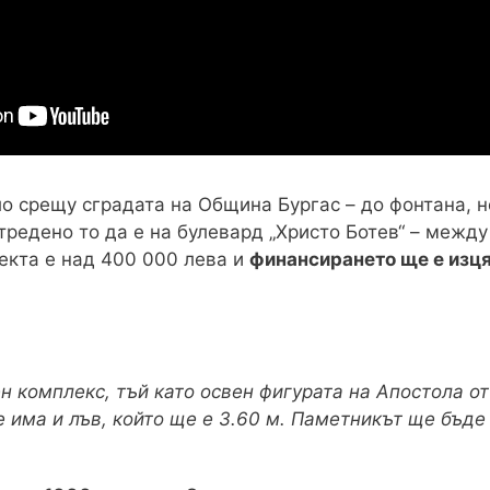
о срещу сградата на Община Бургас – до фонтана, н
тредено то да е на булевард „Христо Ботев“ – межд
оекта е над 400 000 лева и
финансирането ще е изця
н комплекс, тъй като освен фигурата на Апостола от
 има и лъв, който ще е 3.60 м. Паметникът ще бъде