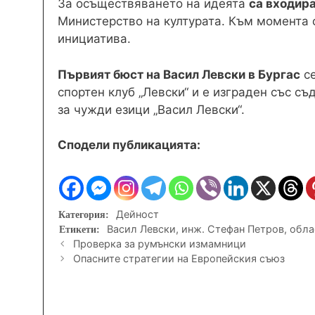
За осъществяването на идеята
са входира
Министерство на културата. Към момента 
инициатива.
Първият бюст на Васил Левски в Бургас
се
спортен клуб „Левски“ и е изграден със с
за чужди езици „Васил Левски“.
Сподели публикацията:
Категории
Дейност
Етикети
Васил Левски
,
инж. Стефан Петров
,
обла
Проверка за румънски измамници
Опасните стратегии на Европейския съюз