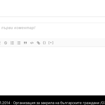
{}
[+]
11.2014 · Организация за закрила на българските граждани /О