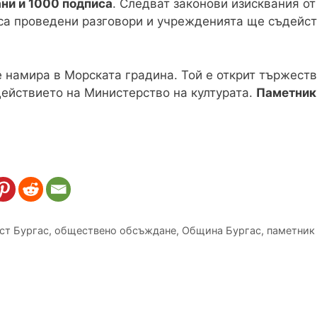
ни и 1000 подписа
. Следват законови изисквания о
са проведени разговори и учрежденията ще съдейст
 намира в Морската градина. Той е открит тържеств
ъдействието на Министерство на културата.
Паметник
ст Бургас
,
обществено обсъждане
,
Община Бургас
,
паметник