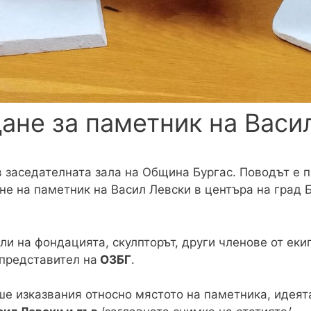
не за паметник на Васи
 заседателната зала на Община Бургас. Поводът е 
не на паметник на Васил Левски в центъра на град 
и на фондацията, скулпторът, други членове от еки
 представител на
ОЗБГ
.
е изказвания относно мястото на паметника, идеята