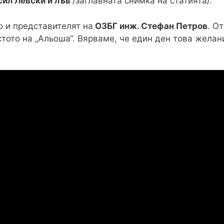
сил Левски и лъв
/заглавната снимка на статията/.
о и представителят на
ОЗБГ инж. Стефан Петров
. О
стото на „Альоша“. Вярваме, че един ден това желани