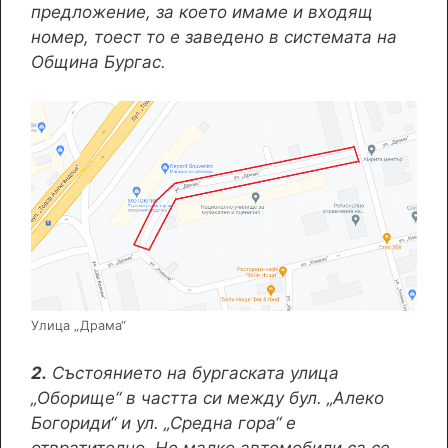
предложение, за което имаме и входящ
номер, тоест то е заведено в системата на
Община Бургас.
Улица „Драма“
2.
Състоянието на бургаската улица
„Оборище“ в частта си между бул. „Алеко
Богориди“ и ул. „Средна гора“ е
отвратително. Не малко автомобили са се