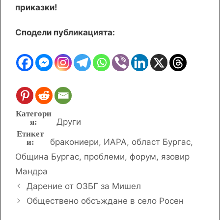
приказки!
Сподели публикацията:
Категории
Други
Етикети
бракониери
,
ИАРА
,
област Бургас
,
Община Бургас
,
проблеми
,
форум
,
язовир
Мандра
Дарение от ОЗБГ за Мишел
Обществено обсъждане в село Росен