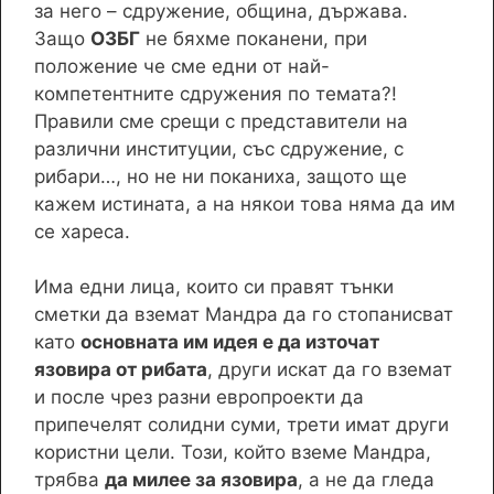
за него – сдружение, община, държава.
Защо
ОЗБГ
не бяхме поканени, при
положение че сме едни от най-
компетентните сдружения по темата?!
Правили сме срещи с представители на
различни институции, със сдружение, с
рибари…, но не ни поканиха, защото ще
кажем истината, а на някои това няма да им
се хареса.
Има едни лица, които си правят тънки
сметки да вземат Мандра да го стопанисват
като
основната им идея е да източат
язовира от рибата
, други искат да го вземат
и после чрез разни европроекти да
припечелят солидни суми, трети имат други
користни цели. Този, който вземе Мандра,
трябва
да милее за язовира
, а не да гледа