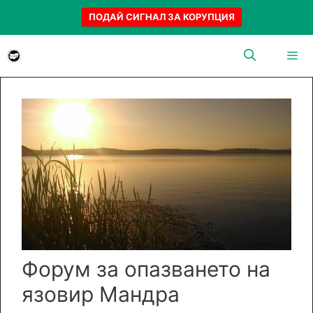
ПОДАЙ СИГНАЛ ЗА КОРУПЦИЯ
Към
съдържанието
Menu
Форум за опазването на
язовир Мандра