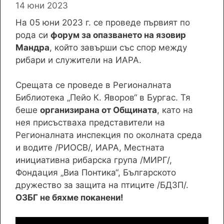
14 юни 2023
На 05 юни 2023 г. се проведе първият по
рода си
форум за опазването на язовир
Мандра
, който завърши със спор между
рибари и служители на ИАРА.
Срещата се проведе в Регионалната
Библиотека „Пейо К. Яворов“ в Бургас. Тя
беше
организирана от Общината
, като на
нея присъстваха представители на
Регионалната инспекция по околната среда
и водите /РИОСВ/, ИАРА, Местната
инициативна рибарска група /МИРГ/,
Фондация „Виа Понтика“, Българското
дружество за защита на птиците /БДЗП/.
ОЗБГ не бяхме поканени!