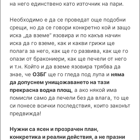
на него единствено като източник на пари.
Необходимо е да се проведат още подобни
срещи, но да се говори конкретно кой и защо
иска „да вземе“ язовира и по какъв начин
иска да го вземе, как и какви грижи ще
полага за него, как ще го развива, как ще го
опази от бракониери, как ще печели от него
и т.н. Който и да вземе язовира трябва да
знае, че
ОЗБГ
ще го гледа под лупа и
няма
да допуснем унищожаването на тази
прекрасна водна площ
, а ако някой има
помисли само да печели без да влага, то ще
си понесе всички последствия, които законът
предвижда!
Нужни са ясен и прозрачен план,
конкретика и реални действия, а не празни