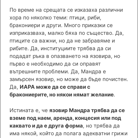
По време на срещата се изказаха различни
хора по няколко теми: птици, риби,
бракониери и други. Много приказки се
изприказваха, малко бяха по същество. Да,
птиците са важни, но да не забравяме и
рибите. Да, институциите трябва да си
подадат ръка в опазването на язовира, но
първо е необходимо да си оправят
вътрешните проблеми. Да, Мандра е
замърсен язовир, но може да бъде почистен.
Да,
ИАРА може да се справи с
бракониерите, но някои нямат желание
.
Истината е, че
язовир Мандра трябва да се
вземе под наем, аренда, концесия или под
каквато и да е друга форма
, но трябва да
има някой, който да полага адекватни грижи