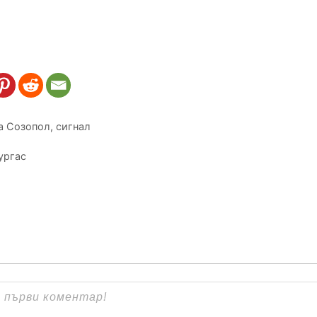
 Созопол
,
сигнал
ургас