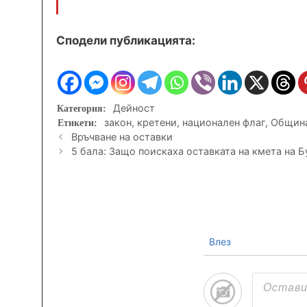
Сподели публикацията:
Категории
Дейност
Етикети
закон
,
кретени
,
национален флаг
,
Община
Връчване на оставки
5 бала: Защо поискаха оставката на кмета на Б
Влез