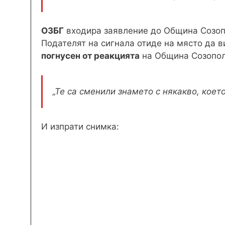
ОЗБГ
входира заявление до Община Созопо
Подателят на сигнала отиде на място да в
погнусен от реакцията
на Община Созопол.
„Те са сменили знамето с някакво, коет
И изпрати снимка: