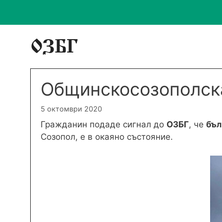
Към
ОЗБГ
съдържанието
Общинскосозополск
5 октомври 2020
Гражданин подаде сигнал до
ОЗБГ
, че
бъл
Созопол, е в окаяно състояние.