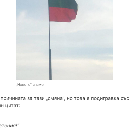
„Новото“ знаме
 причината за тази „смяна“, но това е подигравка съ
н цитат:
етения!“