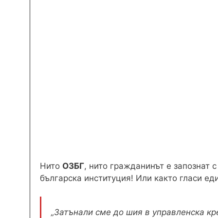
Нито
ОЗБГ
, нито гражданинът е запознат с
българска институция! Или както гласи еди
„Затънали сме до шия в управленска кр