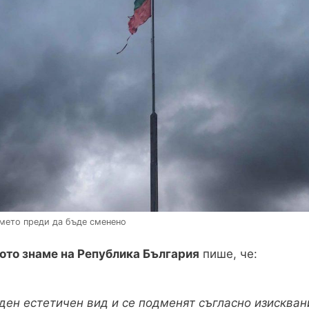
мето преди да бъде сменено
ото знаме на Република България
пише, че:
яден естетичен вид и се подменят съгласно изисква