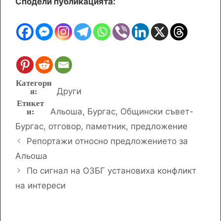
Сподели публикацията:
Категории
Други
Етикети
Альоша
,
Бургас
,
Общински съвет-
Бургас
,
отговор
,
паметник
,
предложение
Репортажи относно предложението за
Альоша
По сигнал на ОЗБГ установиха конфликт
на интереси