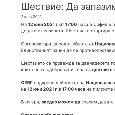
Шествие: Да запазим
2 юни 2021
На
12 юни 2021 г. от 17:00
часа в София е 
децата от разврата. Шествието стартира о
Организатори са родолюбците от
Национа
Единственият начин да се противопостави
Шествието се провежда за дванадесета г
които не го одобряват и това са
цветните
ОЗБГ
подкрепя дейността на
Национална 
на
12 юни 2021 г. в 17:00 часа
на пилоните 
Българи,
заедно можем да
спасим децата 
Сподели публикацията: