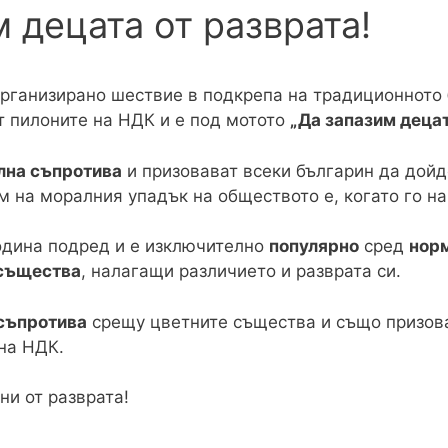
 децата от разврата!
организирано шествие в подкрепа на традиционното
т пилоните на НДК и е под мотото
„Да запазим децат
лна съпротива
и призовават всеки българин да дойд
м на моралния упадък на обществото е, когато го 
одина подред и е изключително
популярно
сред
нор
 същества
, налагащи различието и разврата си.
съпротива
срещу цветните същества и също призова
на НДК.
ни от разврата!