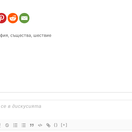
фия
,
същества
,
шествие
{}
[+]