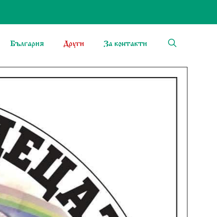
България
Други
За контакти