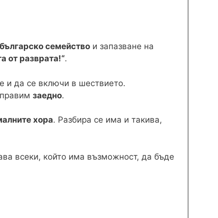
българско семейство
и запазване на
а от разврата!“
.
е и да се включи в шествието.
направим
заедно
.
малните хора
. Разбира се има и такива,
ва всеки, който има възможност, да бъде