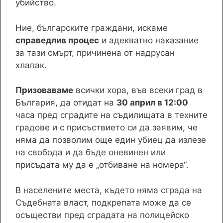
убийство.
Ние, българските граждани, искаме
справедлив процес
и адекватно наказание
за тази смърт, причинена от надрусан
хлапак.
Призоваваме
всички хора, във всеки град в
България, да отидат на
30 април в 12:00
часа пред сградите на съдилищата в техните
градове и с присъствието си да заявим, че
няма да позволим още един убиец да излезе
на свобода и да бъде оневинен или
присъдата му да е „отбиване на номера“.
В населените места, където няма сграда на
Съдебната власт, подкрепата може да се
осъществи пред сградата на полицейско