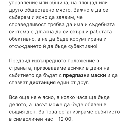
управление или община, на площад или
друго обществено място. Важно е да се
съберем и ясно да заявим, че
справедливост трябва да има и съдебната
система е длъжна да си свърши работата
обективно, а не да бъде корумпирана и
отсъждането й да бъде субективно!
Предвид извънредното положение в
страната, призоваваме всички в деня на
събитието да бъдат с
предпазни маски
и да
спазват
дистанция
един от друг.
Все още не е ясно, в колко часа ще бъде
делото, а часът може да бъде обявен в
същия ден. За това организираме събитието
в символичен час – 12:00.