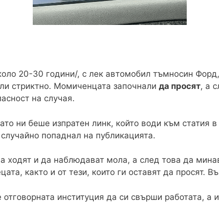
оло 20-30 години/, с лек автомобил тъмносин Форд
али стриктно. Момиченцата започнали
да просят
, а 
асност на случая.
ато ни беше изпратен линк, който води към статия в
о случайно попаднал на публикацията.
да ходят и да наблюдават мола, а след това да мина
ата, както и от тези, които ги оставят да просят. В
 отговорната институция да си свърши работата, а 