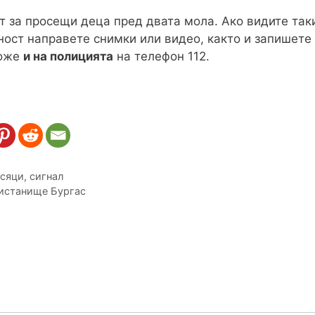
 за просещи деца пред двата мола. Ако видите таки
ност направете снимки или видео, както и запишете
може
и на полицията
на телефон 112.
сяци
,
сигнал
ристанище Бургас