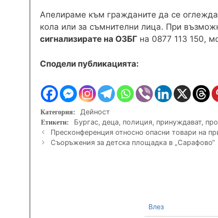
Апелираме към гражданите да се оглеждат
кола или за съмнителни лица. При възмож
сигнализирате на ОЗБГ
на 0877 113 150, 
Сподели публикацията:
Категории
Дейност
Етикети
Бургас
,
деца
,
полиция
,
принуждават
,
про
Пресконференция относно опасни товари на п
Съоръжения за детска площадка в „Сарафово“
Влез