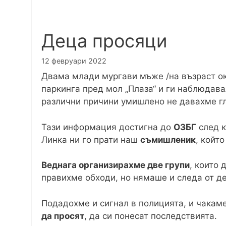
Деца просяци
12 февруари 2022
Двама млади мургави мъже /на възраст ок
паркинга пред мол „Плаза“ и ги наблюдав
различни причини умишлено не давахме гл
Тази информация достигна до
ОЗБГ
след к
Линка ни го прати наш
съмишленик
, койт
Веднага организирахме две групи
, които 
правихме обходи, но нямаше и следа от дец
Подадохме и сигнал в полицията, и чакаме
да просят
, да си понесат последствията.