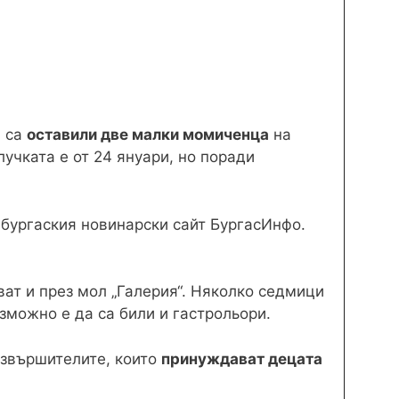
, са
оставили две малки момиченца
на
случката е от 24 януари, но поради
 бургаския новинарски сайт БургасИнфо.
ват и през мол „Галерия“. Няколко седмици
ъзможно е да са били и гастрольори.
извършителите, които
принуждават децата