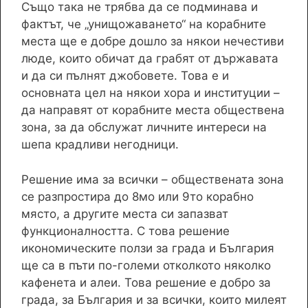
Също така не трябва да се подминава и
фактът, че „унищожаването“ на корабните
места ще е добре дошло за някои нечестиви
люде, които обичат да грабят от държавата
и да си пълнят джобовете. Това е и
основната цел на някои хора и институции –
да направят от корабните места обществена
зона, за да обслужат личните интереси на
шепа крадливи негодници.
Решение има за всички – обществената зона
се разпростира до 8мо или 9то корабно
място, а другите места си запазват
функционалността. С това решение
икономическите ползи за града и България
ще са в пъти по-големи отколкото няколко
кафенета и алеи. Това решение е добро за
града, за България и за всички, които милеят