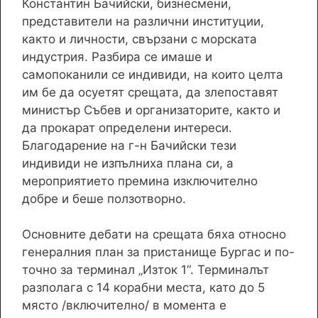
Константин Бачийски, бизнесмени,
представители на различни институции,
както и личности, свързани с морската
индустрия. Разбира се имаше и
самопоканили се индивиди, на които целта
им бе да осуетят срещата, да злепоставят
министър Събев и организаторите, както и
да прокарат определени интереси.
Благодарение на г-н Бачийски тези
индивиди не изпълниха плана си, а
мероприятието премина изключително
добре и беше ползотворно.
Основните дебати на срещата бяха относно
генералния план за пристанище Бургас и по-
точно за терминал „Изток 1“. Терминалът
разполага с 14 корабни места, като до 5
място /включително/ в момента е