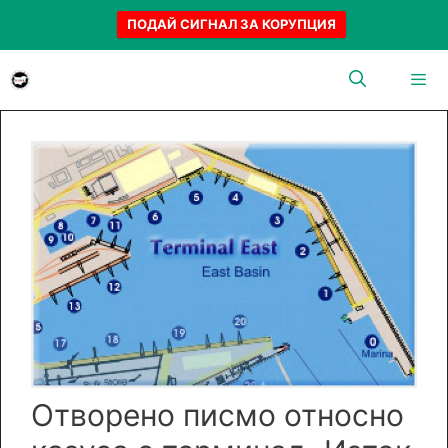
ПОДАЙ СИГНАЛ ЗА КОРУПЦИЯ
Към
съдържанието
Menu
Отворено писмо относно