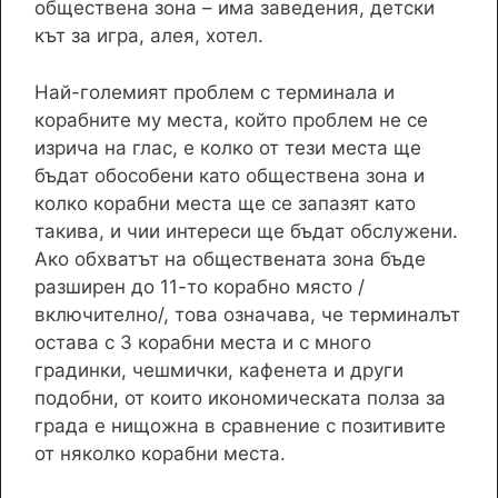
обществена зона – има заведения, детски
кът за игра, алея, хотел.
Най-големият проблем с терминала и
корабните му места, който проблем не се
изрича на глас, е колко от тези места ще
бъдат обособени като обществена зона и
колко корабни места ще се запазят като
такива, и чии интереси ще бъдат обслужени.
Ако обхватът на обществената зона бъде
разширен до 11-то корабно място /
включително/, това означава, че терминалът
остава с 3 корабни места и с много
градинки, чешмички, кафенета и други
подобни, от които икономическата полза за
града е нищожна в сравнение с позитивите
от няколко корабни места.