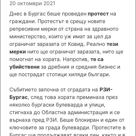
20 октомври 2021
Днес в Бургас беше проведен
протест
на
граждани. Протестът е срещу новите
репресивни мерки от страна на здравното
министерство, които уж имат за цел да
ограничат заразата от Ковид. Реално
тези
мерки
нито ще ограничат заразата, нито ще
помогнат на хората. Напротив,
те са
убийствени
за дребния и средния бизнес и
ще пострадат стотици хиляди българи.
Събитието започна от сградата на
РЗИ-
Бургас
, след това хората преминаха през
няколко бургаски булеварда и улици,
стигнаха до Областна администрация и се
върнаха пред РЗИ. Беше блокиран и един от
ключовите за града булеварди. Протестите в
Бургас ще продължават всеки ден, както и в