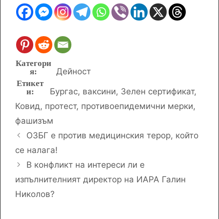
Категории
Дейност
Етикети
Бургас
,
ваксини
,
Зелен сертификат
,
Ковид
,
протест
,
противоепидемични мерки
,
фашизъм
ОЗБГ е против медицинския терор, който
се налага!
В конфликт на интереси ли е
изпълнителният директор на ИАРА Галин
Николов?