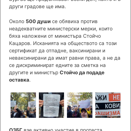
други градове ще има.
Около
500 души
се обявиха против
неадекватните министерски мерки, които
бяха наложени от министъра Стойчо
Кацаров. Исканията на обществото са този
сертификат да отпадне, ваксинирани и
неваксинирани да имат равни права, а не да
се дискриминират едните за сметка на
другите и министър
Стойчо да подаде
оставка
.
ОЗБГ
взе активно участие в протеста,