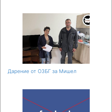
Дарение от ОЗБГ за Мишел