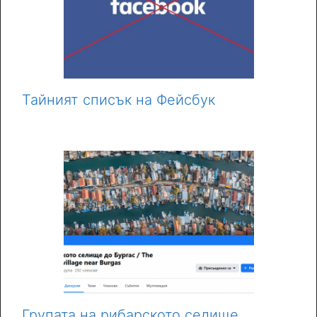
Тайният списък на Фейсбук
Групата на рибарското селище