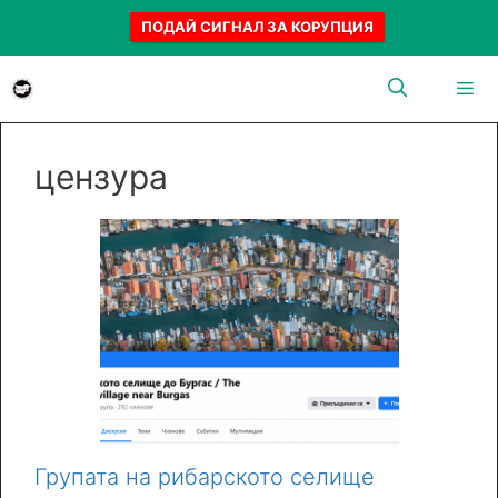
ПОДАЙ СИГНАЛ ЗА КОРУПЦИЯ
Към
съдържанието
Menu
цензура
Групата на рибарското селище