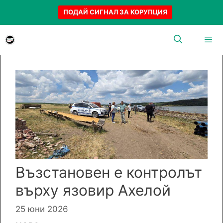
ПОДАЙ СИГНАЛ ЗА КОРУПЦИЯ
Към
съдържанието
Menu
Възстановен е контролът
върху язовир Ахелой
25 юни 2026