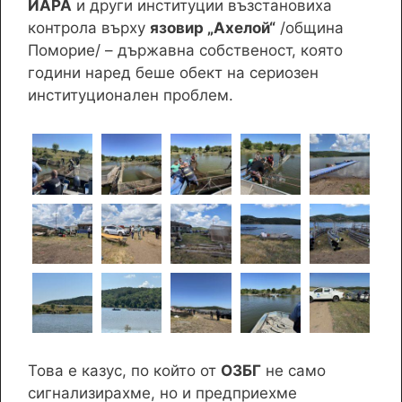
ИАРА
и други институции възстановиха
контрола върху
язовир „Ахелой“
/община
Поморие/ – държавна собственост, която
години наред беше обект на сериозен
институционален проблем.
Това е казус, по който от
ОЗБГ
не само
сигнализирахме, но и предприехме