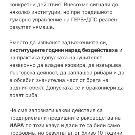
конкретни действия. Внесохме сигнали до
няколко институции, но при предишното
туморно управление на ГЕРБ-ДПС реален
резултат нямаше.
Вместо да изпълнят задълженията си,
институциите години наред бездействаха
и
на практика допускаха нарушителят
незаконно да владее язовира, да извършва
търговска дейност, да заплашва рибари и да
е обсебил значителна част от брега на
водния обект. Допускаха се и бракониери да
ловят риба.
Не сме запознати какви действия са
предприемали предишните ръководства на
ИАРА
по този казус и дали те са били само
проформа, но резултатът от близо 10 години