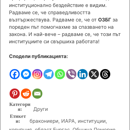
институционално бездействие е видим.
Радваме се, че справедливостта
възтържествува. Радваме се, че от
ОЗБГ
за
пореден път помогнахме за спазването на
закона. И най-вече – радваме се, че този път
институциите си свършиха работата!
Сподели публикацията:
Категории
Други
Етикети
бракониери
,
ИАРА
,
институции
,
корупция
,
област Бургас
,
Община Поморие
,