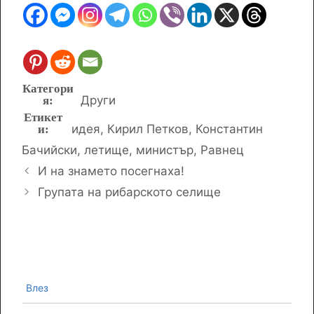
Категории
Други
Етикети
идея
,
Кирил Петков
,
Константин
Бачийски
,
летище
,
министър
,
Равнец
И на знамето посегнаха!
Групата на рибарското селище
Влез