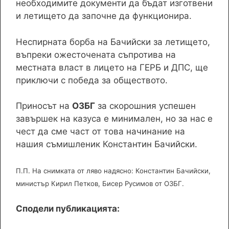
необходимите документи да бъдат изготвени
и летището да започне да функционира.
Неспирната борба на Бачийски за летището,
въпреки ожесточената съпротива на
местната власт в лицето на ГЕРБ и ДПС, ще
приключи с победа за обществото.
Приносът на
ОЗБГ
за скорошния успешен
завършек на казуса е минимален, но за нас е
чест да сме част от това начинание на
нашия съмишленик Константин Бачийски.
П.П. На снимката от ляво надясно: Константин Бачийски,
министър Кирил Петков, Бисер Русимов от ОЗБГ.
Сподели публикацията: