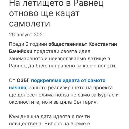
На летището в Равнец
отново ще кацат
самолети
26 август 2021
Преди 2 години
общественикът Константин
Бачийски
представи своята идея
занемареното и неизползваемо летище в
Равнец да бъде направено за карго полети.
От
ОЗБГ
подкрепяме идеята от самото
начало
, защото реализирането на проекта
ще донесе голяма полза не само за Бургас и
околностите, но и за цяла България.
Към днешна дата идеята е почти
осъществена. Въпрос на време е