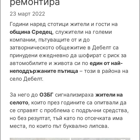
ремонтира
23 март 2022
Години наред стотици жители и гости на
община Средец
, служители на големи
компании, пътуващите от и до
затворническото общежитие в Дебелт са
принудени ежедневно да шофират с риск за
автомобилите и живота си по
един от най-
неподдържаните пътища
– този в района на
село Дебелт.
За него до
ОЗБГ
сигнализираха
жители на
селото
, които през годините са опитвали да
се справят с проблема с подръчни средства,
но без резултат, тъй като по отсечката има
места, по които път буквално липсва.