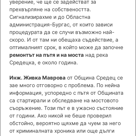
уверение, че ще се задействат за
прехвърляне на собствеността.
Сигнализирахме и до Областна
администрация-Бургас, от които зависи
процедурата да се случи възможно най-
скоро. И от там ни обещаха съдействие, а
оптималният срок, в който може да започне
ремонтът на пътя и на моста
над река
Средецка, е около година.
Инж. Живка Маврова
от Община Средец се
зае много отговорно с проблема. По нейна
информация, успоредно с пътя от Общината
са стартирали и обследване на мостовото
съоръжение. Този път е в ужасно състояние
от години. Ако никой не беше проверил
обстойно, вероятно щяхме да чуем за него
от криминалната хроника или още дълги