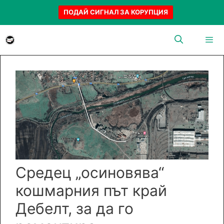
ПОДАЙ СИГНАЛ ЗА КОРУПЦИЯ
Към
съдържанието
Menu
Средец „осиновява“
кошмарния път край
Дебелт, за да го