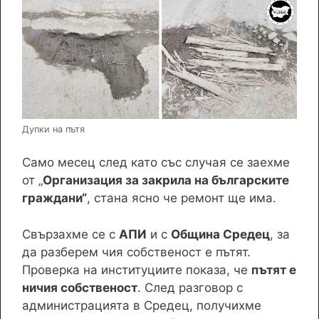
Дупки на пътя
Само месец след като със случая се заехме
от „
Организация за закрила на българските
граждани“
, стана ясно че ремонт ще има.
Свързахме се с
АПИ
и с
Община Средец
, за
да разберем чия собственост е пътят.
Проверка на институциите показа, че
пътят е
ничия собственост
. След разговор с
администрацията в Средец, получихме