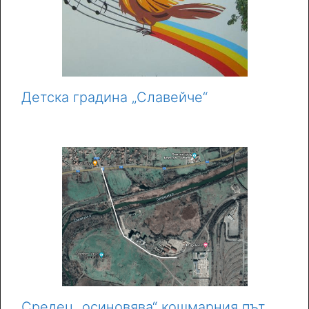
Детска градина „Славейче“
Средец „осиновява“ кошмарния път