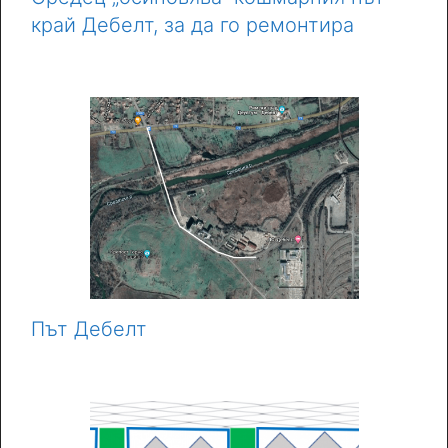
край Дебелт, за да го ремонтира
Път Дебелт