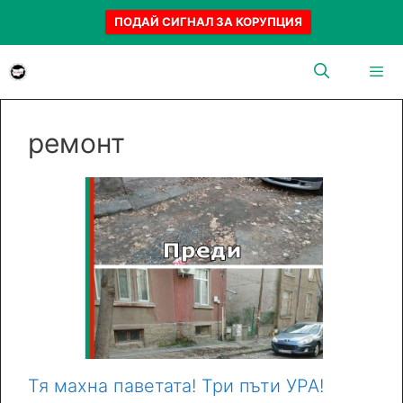
ПОДАЙ СИГНАЛ ЗА КОРУПЦИЯ
Към
съдържанието
Menu
ремонт
Тя махна паветата! Три пъти УРА!